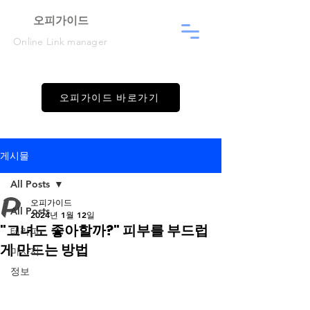
​오피가이드
Online Link manager
오피가이드 바로가기
게시물
All Posts
오피가이드
All Posts
2024년 1월 12일
"그녀도 좋아할까?" 피부를 부드럽
테라피
게 만드는 방법
마사지
정보