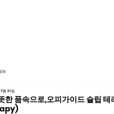
정보
 7월 31일
뜻한 품속으로,오피가이드 슬립 테라
rapy)