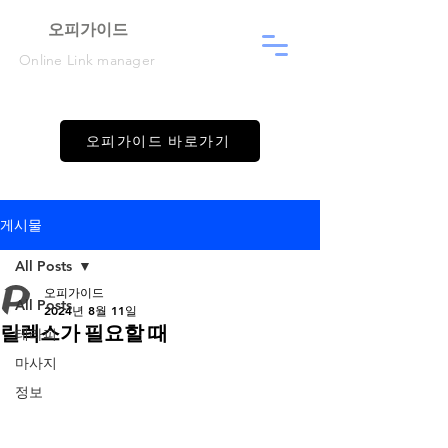
​오피가이드
Online Link manager
오피가이드 바로가기
게시물
All Posts
오피가이드
All Posts
2024년 8월 11일
릴렉스가 필요할 때
테라피
마사지
정보