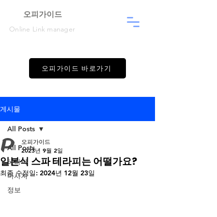
​오피가이드
Online Link manager
오피가이드 바로가기
게시물
All Posts
오피가이드
All Posts
2023년 9월 2일
일본식 스파 테라피는 어떨가요?
테라피
최종 수정일:
2024년 12월 23일
마사지
정보