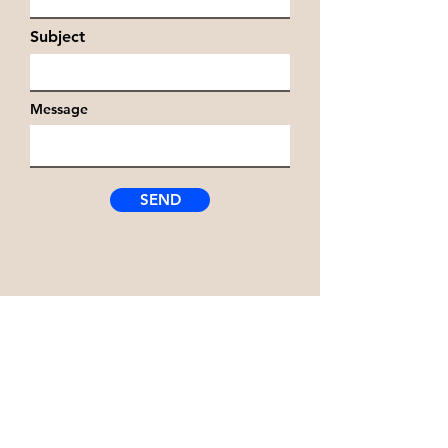
Subject
Message
SEND
본 사이트는 광고전문 업체 링크매니저 웹사이트입니다.
링크되어진 웹사이트의 저작권과 모든권리는 해당 웹사이트에 있으
며, 링크매니저와는 아무런 관련이 없음을 알려드립니다.