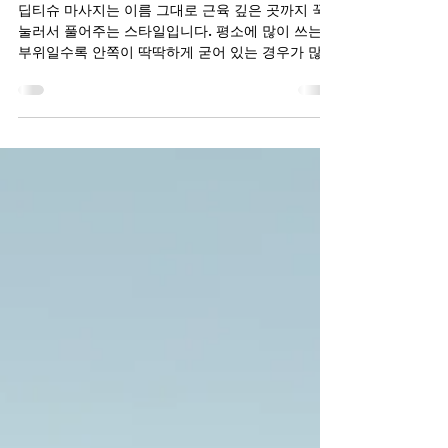
딥티슈 마사지는 왜 더 아프게 느껴질까?
딥티슈 마사지는 이름 그대로 근육 깊은 곳까지 꾹
눌러서 풀어주는 스타일입니다. 평소에 많이 쓰는
부위일수록 안쪽이 딱딱하게 굳어 있는 경우가 많은
데, 이 부분을 강하게 누르면 몸이 먼저 버텨야겠다
하고 힘을 줍니다. 이때 생기는 버티는 느낌이 통증
으로 느껴지는 경우가 많습니다. 그래서 시원한데
참아야 하는 아픔이 같이 오는 것이 특징입니다. 어
떤 사람에게는 잘 맞는 마사지입니다 딥티슈 마사지
는 다음과 같은 분들에게 비교적 잘 맞는 편입니다.
어깨, 목, 허리처럼 늘 같은 곳이 뭉친 느낌이 드는
분 운동 후에 몸이 자주 뻐근하고 무거운 분 가벼운
마사지로는 시원함이 부족하고, 좀 강한 지압으로
눌러줬으면 좋겠다 고 느끼는 분 이런 분들은 마사
지를 받을 때는 다소 아프더라도 끝나고 나면 몸이
한결 가벼워졌다는 느낌을 받는 경우가 많습니다.
이런 분들은 조심해서 선택하는 것이 좋습니다 반대
로 아래에 해당한다면 딥티슈보다는 부드러운 스타
일을 먼저 고려하